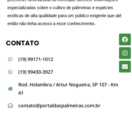
especializadas sobre o cultivo de palmeiras e espécies
exóticas de alta qualidade para um público exigente que até
então não tinha acesso a esse conhecimento.
Fa
In
En
CONTATO
(19) 99171-1012
(19) 99430-3927
Rod. Holambra / Artur Nogueira, SP 107 - Km
41
contato@portaldaspalmeiras.com.br