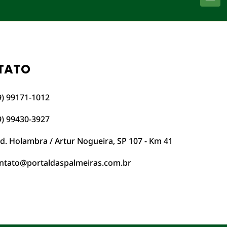
TATO
9) 99171-1012
9) 99430-3927
d. Holambra / Artur Nogueira, SP 107 - Km 41
ntato@portaldaspalmeiras.com.br