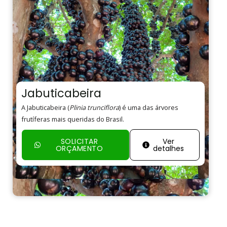
Jabuticabeira
A Jabuticabeira (
Plinia trunciflora
) é uma das árvores
frutíferas mais queridas do Brasil.
SOLICITAR
Ver
ORÇAMENTO
detalhes