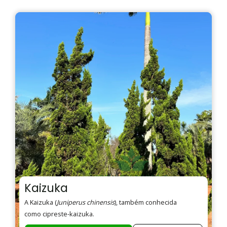
Kaizuka
A Kaizuka (
Juniperus chinensis
), também conhecida
como cipreste-kaizuka.