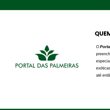
QUE
O
Porta
preench
especia
exótica
até ent